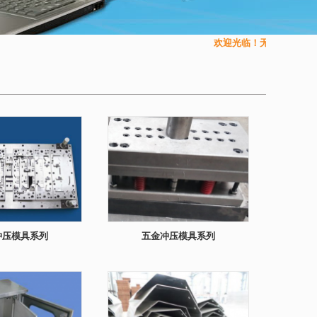
欢迎光临！无锡博比辰精
冲压模具系列
五金冲压模具系列